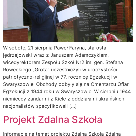
W sobotę, 21 sierpnia Paweł Faryna, starosta
jędrzejowski wraz z Januszem Adamczykiem,
wicedyrektorem Zespołu Szkół Nr2 im. gen. Stefana
Roweckiego „Grota” uczestniczyli w uroczystości
patriotyczno-religijnej w 77. rocznicę Egzekucji w
Swaryszowie. Obchody odbyły się na Cmentarzu Ofiar
Egzekucji z 1944 roku w Swaryszowie. W sierpniu 1944
niemieccy żandarmi z Kielc z oddziałami ukraińskich
nacjonalistów spacyfikowali […]
Projekt Zdalna Szkoła
Informacje na temat projektu Zdalna Szkoła Zdalna