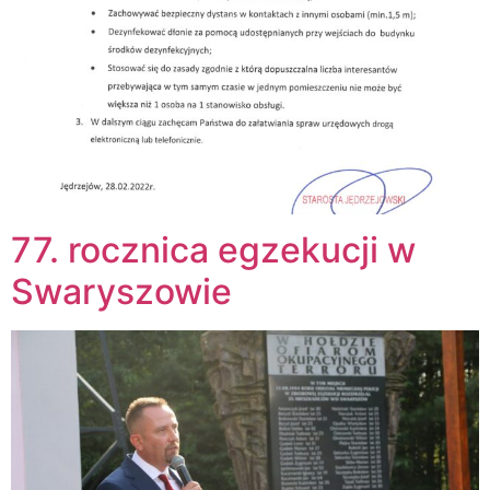
77. rocznica egzekucji w
Swaryszowie