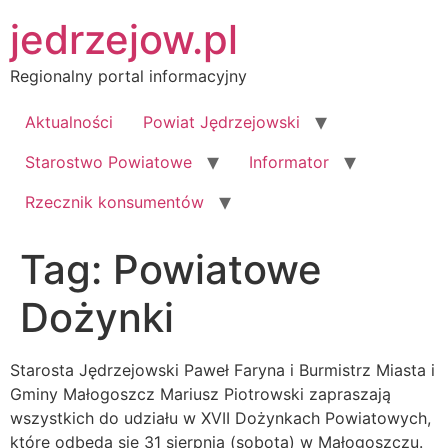
Przejdź
jedrzejow.pl
do
treści
Regionalny portal informacyjny
Aktualności
Powiat Jędrzejowski
Starostwo Powiatowe
Informator
Rzecznik konsumentów
Tag:
Powiatowe
Dożynki
Starosta Jędrzejowski Paweł Faryna i Burmistrz Miasta i
Gminy Małogoszcz Mariusz Piotrowski zapraszają
wszystkich do udziału w XVII Dożynkach Powiatowych,
które odbędą się 31 sierpnia (sobota) w Małogoszczu.