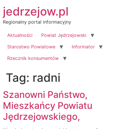
Przejdź
jedrzejow.pl
do
treści
Regionalny portal informacyjny
Aktualności
Powiat Jędrzejowski
Starostwo Powiatowe
Informator
Rzecznik konsumentów
Tag:
radni
Szanowni Państwo,
Mieszkańcy Powiatu
Jędrzejowskiego,