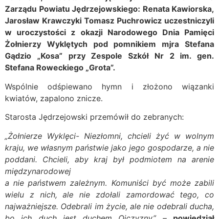
Zarządu Powiatu Jędrzejowskiego: Renata Kawiorska,
Jarosław Krawczyki Tomasz Puchrowicz uczestniczyli
w uroczystości z okazji Narodowego Dnia Pamięci
Żołnierzy Wyklętych pod pomnikiem mjra Stefana
Gądzio „Kosa” przy Zespole Szkół Nr 2 im. gen.
Stefana Roweckiego „Grota”.
Wspólnie odśpiewano hymn i złożono wiązanki
kwiatów, zapalono znicze.
Starosta Jędrzejowski przemówił do zebranych:
„Żołnierze Wyklęci- Niezłomni, chcieli żyć w wolnym
kraju, we własnym państwie jako jego gospodarze, a nie
poddani. Chcieli, aby kraj był podmiotem na arenie
międzynarodowej
a nie państwem zależnym. Komuniści być może zabili
wielu z nich, ale nie zdołali zamordować tego, co
najważniejsze. Odebrali im życie, ale nie odebrali ducha,
bo ich duch jest duchem Ojczyzny”
–
powiedział