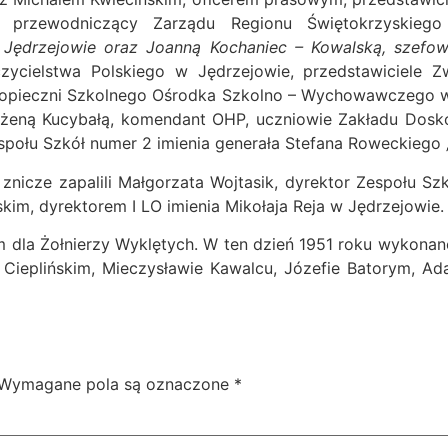
, przewodniczący Zarządu Regionu Świętokrzyskiego
Jędrzejowie oraz Joanną Kochaniec – Kowalską, szefo
czycielstwa Polskiego w Jędrzejowie, przedstawiciele
podopieczni Szkolnego Ośrodka Szkolno – Wychowawczego 
ożeną Kucybałą, komendant OHP, uczniowie Zakładu Dos
społu Szkół numer 2 imienia generała Stefana Roweckiego „
nicze zapalili Małgorzata Wojtasik, dyrektor Zespołu Sz
im, dyrektorem I LO imienia Mikołaja Reja w Jędrzejowie.
m dla Żołnierzy Wyklętych. W ten dzień 1951 roku wykonan
 Cieplińskim, Mieczysławie Kawalcu, Józefie Batorym, Ada
Wymagane pola są oznaczone
*