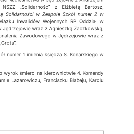
 NSZZ „Solidarność” z Elżbietą Bartosz,
wą Solidarności w Zespole Szkół numer 2 w
 Związku Inwalidów Wojennych RP Oddział w
w Jędrzejowie wraz z Agnieszką Zaczkowską,
konalenia Zawodowego w Jędrzejowie wraz z
Grota”.
kół numer 1 imienia księdza S. Konarskiego w
o wyrok śmierci na kierownictwie 4. Komendy
mie Lazarowiczu, Franciszku Błażeju, Karolu