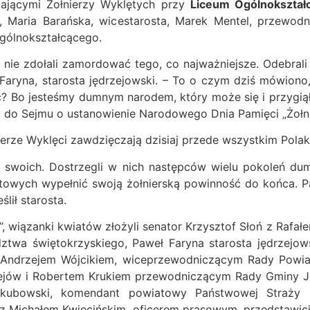
iającymi Żołnierzy Wyklętych przy
Liceum Ogólnokształc
ski, Maria Barańska, wicestarosta, Marek Mentel, przewo
Ogólnokształcącego.
e nie zdołali zamordować tego, co najważniejsze. Odebrali 
ryna, starosta jędrzejowski. – To o czym dziś mówiono, 
Bo jesteśmy dumnym narodem, który może się i przygiął, a
 do Sejmu o ustanowienie Narodowego Dnia Pamięci „Żołni
ierze Wyklęci zawdzięczają dzisiaj przede wszystkim Pol
 swoich. Dostrzegli w nich następców wielu pokoleń du
otowych wypełnić swoją żołnierską powinność do końca. P
ślił starosta.
, wiązanki kwiatów złożyli senator Krzysztof Słoń z Raf
twa świętokrzyskiego, Paweł Faryna starosta jędrzejows
Andrzejem Wójcikiem, wiceprzewodniczącym Rady Powiatu
zejów i Robertem Krukiem przewodniczącym Rady Gminy J
kubowski, komendant powiatowy Państwowej Straży P
z Michałem Kwiecińskim, oficerem prasowym, przedstawic