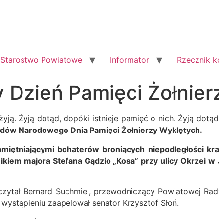
Starostwo Powiatowe
Informator
Rzecznik 
 Dzień Pamięci Żołnier
żyją. Żyją dotąd, dopóki istnieje pamięć o nich. Żyją dot
dów Narodowego Dnia Pamięci Żołnierzy Wyklętych.
amiętniającymi bohaterów broniących niepodległości kr
kiem majora Stefana Gądzio „Kosa” przy ulicy Okrzei w 
dczytał Bernard Suchmiel, przewodniczący Powiatowej R
wystąpieniu zaapelował senator Krzysztof Słoń.