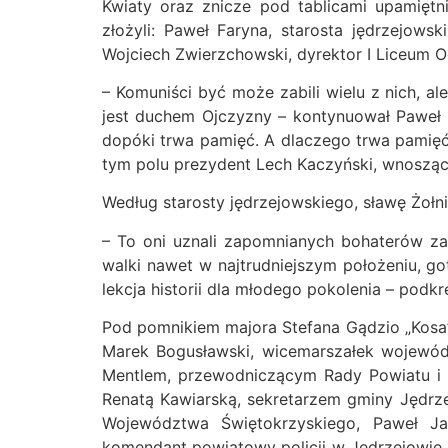
Kwiaty oraz znicze pod tablicami upamiętn
złożyli: Paweł Faryna, starosta jędrzejow
Wojciech Zwierzchowski, dyrektor I Liceum 
– Komuniści być może zabili wielu z nich, al
jest duchem Ojczyzny – kontynuował Paweł Fa
dopóki trwa pamięć. A dlaczego trwa pamięć? 
tym polu prezydent Lech Kaczyński, wnosząc
Według starosty jędrzejowskiego, sławę Żołn
– To oni uznali zapomnianych bohaterów za
walki nawet w najtrudniejszym położeniu, g
lekcja historii dla młodego pokolenia – podkre
Pod pomnikiem majora Stefana Gądzio „Kosa”
Marek Bogusławski, wicemarszałek wojewódz
Mentlem, przewodniczącym Rady Powiatu i 
Renatą Kawiarską, sekretarzem gminy Jędr
Województwa Świętokrzyskiego, Paweł Ja
komendant powiatowy policji w Jędrzejowie 