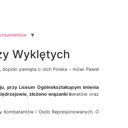
konsumentów
zy Wyklętych
ąd, dopóki pamięta o nich Polska – mówi Paweł
aju, przy Liceum Ogólnokształcącym imienia
Jędrzejowie, złożono wiązanki k
wiatów oraz
ady Kombatantów i Osób Represjonowanych. O