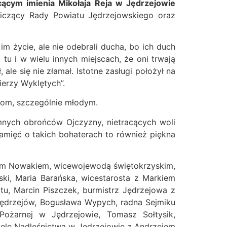
ącym imienia Mikołaja Reja w Jędrzejowie
dniczący Rady Powiatu Jędrzejowskiego oraz
im życie, ale nie odebrali ducha, bo ich duch
tu i w wielu innych miejscach, że oni trwają
le się nie złamał. Istotne zasługi położył na
erzy Wyklętych”.
akom, szczególnie młodym.
mnych obrońców Ojczyzny, nietracących woli
amięć o takich bohaterach to również piękna
ałem Nowakiem, wicewojewodą świętokrzyskim,
ki, Maria Barańska, wicestarosta z Markiem
, Marcin Piszczek, burmistrz Jędrzejowa z
ędrzejów, Bogusława Wypych, radna Sejmiku
ożarnej w Jędrzejowie, Tomasz Sołtysik,
iele Nadleśnictwa w Jędrzejowie z Andrzejem