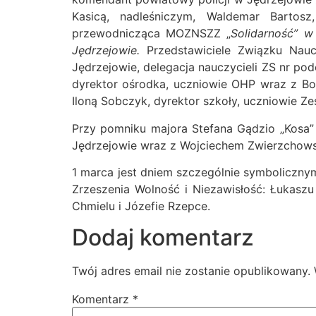
Kasicą, nadleśniczym, Waldemar Bartosz
przewodnicząca MOZNSZZ „
Solidarność
”
w 
Jędrzejowie
.
Przedstawiciele Związku Nau
Jędrzejowie, delegacja nauczycieli ZS nr 
dyrektor ośrodka, uczniowie OHP wraz z B
Iloną Sobczyk, dyrektor szkoły, uczniowie Ze
Przy pomniku majora Stefana Gądzio „Kosa” z
Jędrzejowie wraz z Wojciechem Zwierzchowsk
1 marca jest dniem szczególnie symboliczny
Zrzeszenia Wolność i Niezawisłość: Łukaszu
Chmielu i Józefie Rzepce.
Dodaj komentarz
Twój adres email nie zostanie opublikowany.
Komentarz
*