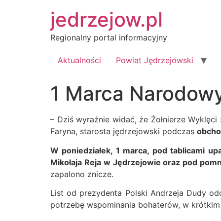
Przejdź
jedrzejow.pl
do
treści
Regionalny portal informacyjny
Aktualności
Powiat Jędrzejowski
1 Marca Narodowy
– Dziś wyraźnie widać, że Żołnierze Wyklęci 
Faryna, starosta jędrzejowski podczas
obcho
W poniedziałek, 1 marca, pod tablicami up
Mikołaja Reja w Jędrzejowie oraz pod pomni
zapalono znicze.
List od prezydenta Polski Andrzeja Dudy o
potrzebę wspominania bohaterów, w krótkim 