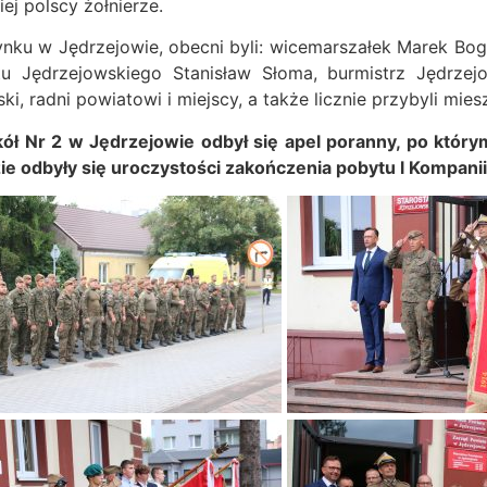
ej polscy żołnierze.
ku w Jędrzejowie, obecni byli: wicemarszałek Marek Bogu
tu Jędrzejowskiego Stanisław Słoma, burmistrz Jędrze
 radni powiatowi i miejscy, a także licznie przybyli mies
kół Nr 2 w Jędrzejowie odbył się apel poranny, po któr
e odbyły się uroczystości zakończenia pobytu l Kompani