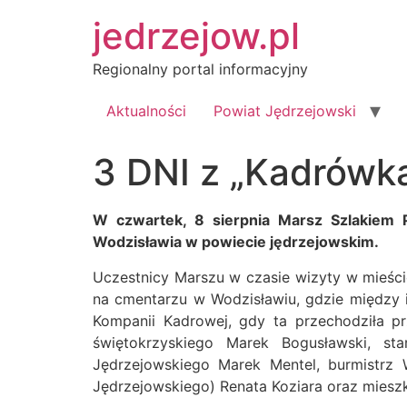
Przejdź
jedrzejow.pl
do
treści
Regionalny portal informacyjny
Aktualności
Powiat Jędrzejowski
3 DNI z „Kadrówk
W czwartek, 8 sierpnia Marsz Szlakiem 
Wodzisławia w powiecie jędrzejowskim.
Uczestnicy Marszu w czasie wizyty w mieście 
na cmentarzu w Wodzisławiu, gdzie między 
Kompanii Kadrowej, gdy ta przechodziła p
świętokrzyskiego Marek Bogusławski, st
Jędrzejowskiego Marek Mentel, burmistrz 
Jędrzejowskiego) Renata Koziara oraz miesz