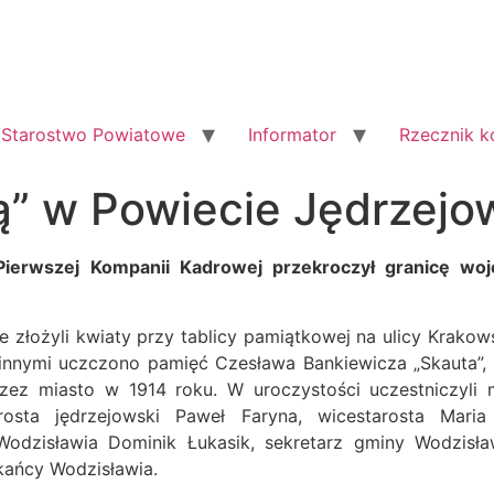
Starostwo Powiatowe
Informator
Rzecznik 
ą” w Powiecie Jędrzejo
Pierwszej Kompanii Kadrowej przekroczył granicę woj
złożyli kwiaty przy tablicy pamiątkowej na ulicy Krakows
innymi uczczono pamięć Czesława Bankiewicza „Skauta”, m
rzez miasto w 1914 roku. W uroczystości uczestniczyli
arosta jędrzejowski Paweł Faryna, wicestarosta Mari
Wodzisławia Dominik Łukasik, sekretarz gminy Wodzis
kańcy Wodzisławia.