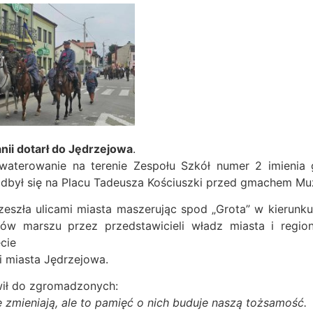
nii dotarł do Jędrzejowa
.
waterowanie na terenie Zespołu Szkół numer 2 imienia 
odbył się na Placu Tadeusza Kościuszki przed gmachem Mu
zeszła ulicami miasta maszerując spod „Grota” w kierun
ników marszu przez przedstawicieli władz miasta i regi
cie
i miasta Jędrzejowa.
wił do zgromadzonych:
ię zmieniają, ale to pamięć o nich buduje naszą tożsamość.