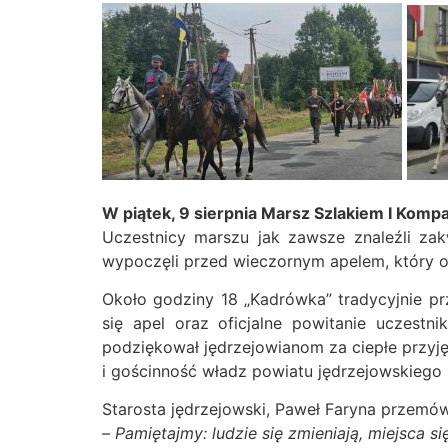
W piątek, 9 sierpnia Marsz Szlakiem I Kompa
Uczestnicy marszu jak zawsze znaleźli zak
wypoczęli przed wieczornym apelem, który 
Około godziny 18 „Kadrówka” tradycyjnie pr
się apel oraz oficjalne powitanie uczest
podziękował jędrzejowianom za ciepłe przyję
i gościnność władz powiatu jędrzejowskiego 
Starosta jędrzejowski, Paweł Faryna przemó
–
Pamiętajmy: ludzie się zmieniają, miejsca s