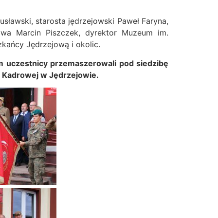
sławski, starosta jędrzejowski Paweł Faryna,
jowa Marcin Piszczek, dyrektor Muzeum im.
zkańcy Jędrzejową i okolic.
ym uczestnicy przemaszerowali pod siedzibę
i Kadrowej w Jędrzejowie.