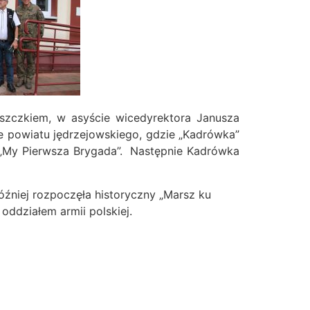
iszczkiem, w asyście wicedyrektora Janusza
ne powiatu jędrzejowskiego, gdzie „Kadrówka”
ką „My Pierwsza Brygada”. Następnie Kadrówka
później rozpoczęła historyczny „Marsz ku
ddziałem armii polskiej.