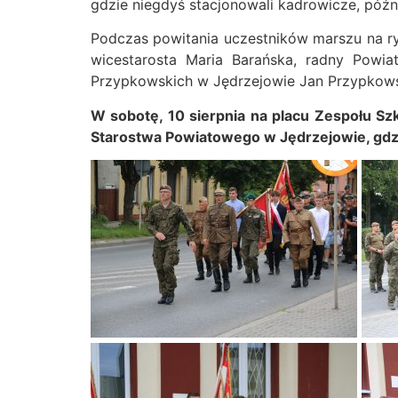
gdzie niegdyś stacjonowali kadrowicze, późni
Podczas powitania uczestników marszu na ryn
wicestarosta Maria Barańska, radny Powia
Przypkowskich w Jędrzejowie Jan Przypkowski,
W sobotę, 10 sierpnia na placu Zespołu Sz
Starostwa Powiatowego w Jędrzejowie, gdzi