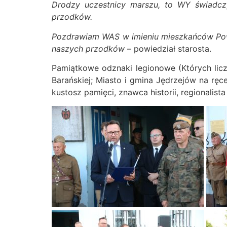
Drodzy uczestnicy marszu, to WY świadcz
przodków.
Pozdrawiam WAS w imieniu mieszkańców Powiat
naszych przodków
– powiedział starosta.
Pamiątkowe odznaki legionowe (Których liczb
Barańskiej; Miasto i gmina Jędrzejów na rę
kustosz pamięci, znawca historii, regionalist