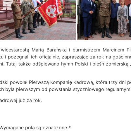
 wicestarostą Marią Barańską i burmistrzem Marcinem P
 pożegnali ich oficjalnie, zapraszając za rok na gościn
mi. Tutaj także odśpiewano hymn Polski i pieśń żołniers
łsudski powołał Pierwszą Kompanię Kadrową, która trzy dni 
ch była pierwszym od powstania styczniowego regularnym o
adrowej już za rok.
Wymagane pola są oznaczone
*