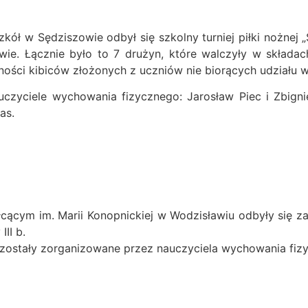
ół w Sędziszowie odbył się szkolny turniej piłki nożnej 
owie. Łącznie było to 7 drużyn, które walczyły w skła
ości kibiców złożonych z uczniów nie biorących udziału 
uczyciele wychowania fizycznego: Jarosław Piec i Zbign
as.
cącym im. Marii Konopnickiej w Wodzisławiu odbyły się 
II b.
zostały zorganizowane przez nauczyciela wychowania fizy