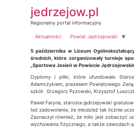
Przejdź
jedrzejow.pl
do
treści
Regionalny portal informacyjny
Aktualności
Powiat Jędrzejowski
5 października w Liceum Ogólnokształcący
średnich, które zorganizowały turnieje s
„Sportowa Jesień w Powiecie Jędrzejowski
Dyplomy i piłki, które ufundowało Star
Adamczykiem, prezesem Powiatowego Związk
szkół: Grzegorz Pyzowski, Krzysztof Łuszczki
Paweł Faryna, starosta jędrzejowski gratulow
też zadowolenie, że młodzież tak licznie uc
Zaznaczył również, że miło jest zobaczyć uc
wychowania fizycznego, a także zawodach 