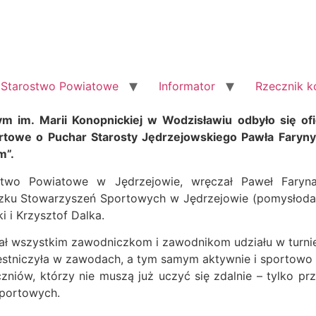
Starostwo Powiatowe
Informator
Rzecznik 
m im. Marii Konopnickiej w Wodzisławiu odbyło się ofi
portowe o Puchar Starosty Jędrzejowskiego Pawła Far
m”.
ostwo Powiatowe w Jędrzejowie, wręczał Paweł Faryna
u Stowarzyszeń Sportowych w Jędrzejowie (pomysłodaw
 i Krzysztof Dalka.
ał wszystkim zawodniczkom i zawodnikom udziału w turniej
zestniczyła w zawodach, a tym samym aktywnie i sportowo 
zniów, którzy nie muszą już uczyć się zdalnie – tylko p
sportowych.