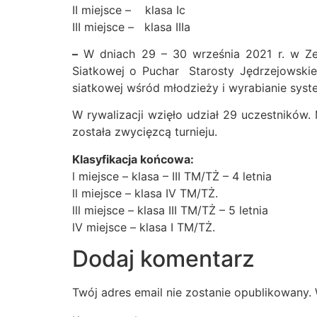
II miejsce – klasa Ic
III miejsce – klasa IIIa
–
W dniach 29 – 30 września 2021 r. w Zesp
Siatkowej o Puchar Starosty Jędrzejowskie
siatkowej wśród młodzieży i wyrabianie sys
W rywalizacji wzięło udział 29 uczestników. 
została zwycięzcą turnieju.
Klasyfikacja końcowa:
l miejsce – klasa – III TM/TŻ – 4 letnia
ll miejsce – klasa IV TM/TŻ.
lll miejsce – klasa III TM/TŻ – 5 letnia
lV miejsce – klasa I TM/TŻ.
Dodaj komentarz
Twój adres email nie zostanie opublikowany.