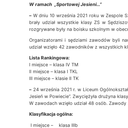
W ramach „Sportowej Jesieni…”
–
W dniu 10 września 2021 roku w Zespole Szk
brały udział wszystkie klasy ZS w Sędzisz
rozgrywane były na boisku szkolnym w obecn
Organizatorami i sędziami zawodów byli na
udział wzięło 42 zawodników z wszystkich kl
Lista Rankingowa:
I miejsce – klasa IV TM
ll miejsce – klasa I TKL
lll miejsce – klasie II TK
–
24 września 2021 r. w Liceum Ogólnokształ
Jesień w Powiecie”. Zwyciężyła drużyna klasy I
W zawodach wzięło udział 48 osób. Zawody 
Klasyfikacja ogólna:
I miejsce – klasa IIIb