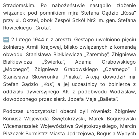
Stradomskim. Po nabożeństwie nastąpiło złożenie
wiązanek pod pomnikiem mjra Stefana Gądzio „Kosa”
przy ul. Okrzei, obok Zespół Szkół Nr2 im. gen. Stefana
Roweckiego „Grota”.
➡ 2 lutego 1944 r. z aresztu Gestapo uwolniono pięciu
żołnierzy Armii Krajowej, blisko związanych z komendą
obwodu: Stanisława Białkiewicza „Zarembę”, Zbigniewa
Białkiewicza „Świerka”, Adama Grabowskiego
„Mocnego”, Zbigniewa Grabowskiego „Czarnego” i
Stanisława Skowronka „Pniaka”. Akcją dowodził mjr
Stefan Gądzio „Kos”, a jej uczestnicy to żołnierze z
oddziału dywersyjnego AK z podobwodu Wodzisław,
dowodzonego przez sierż. Józefa Maja „Balleta”.
Podczas uroczystości obecni byli również: Zbigniew
Koniusz Wojewoda Świętokrzyski, Marek Bogusławski
Wicemarszałek Województwa Świętokrzyskiego, Marcin
Piszczek Burmistrz Miasta Jędrzejowa, Bogusia Wypych