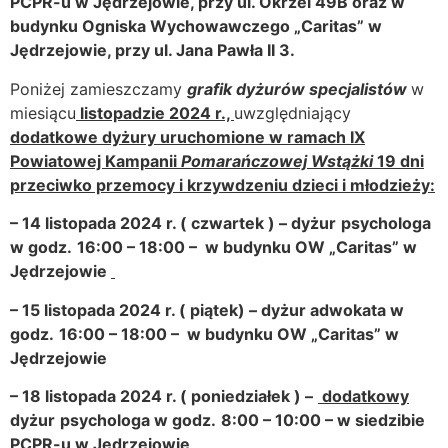
PCPR-u w Jędrzejowie, przy ul. Okrzei 49B oraz w
budynku
Ogniska Wychowawczego „Caritas” w
Jędrzejowie, przy ul. Jana Pawła II 3.
Poniżej zamieszczamy
grafik dyżurów specjalistów
w
miesiącu
listopadzie 2024 r.,
uwzględniający
dodatkowe dyżury uruchomione w ramach
IX
Powiatowej Kampanii
Pomarańczowej Wstążki
19 dni
przeciwko przemocy i krzywdzeniu dzieci i młodzieży:
– 14 listopada 2024 r. ( czwartek ) – dyżur
psychologa
w godz.
16:00 – 18:00 –
w budynku OW „Caritas” w
Jędrzejowie
– 15 listopada 2024 r. ( piątek) – dyżur
adwokata
w
godz.
16:00 – 18:00 –
w
budynku OW „Caritas” w
Jędrzejowie
–
18 listopada 2024 r. ( poniedziałek ) –
dodatkowy
dyżur
psychologa
w godz.
8:00 – 10:00 –
w siedzibie
PCPR-u w Jędrzejowie