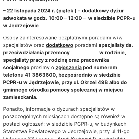
–
22 listopada
2024 r. (piątek
) –
dodatkowy
dyżur
adwokata
w godz.
10:00 – 12:00 –
w siedzibie PCPR-u
w Jędrzejowie
Osoby zainteresowane bezpłatnymi poradami w/w
specjalistów oraz
dodatkowo
poradami
specjalisty ds.
przeciwdziałania przemocy w rodzinie,
specjalisty pracy z rodziną oraz pracownika
socjalnego
prosimy o
zgłoszenia
pod numerem
telefonu 41 3863600, bezpośrednio w siedzibie
PCPR-u w Jędrzejowie, przy ul. Okrzei 49B albo do
gminnego ośrodka pomocy społecznej w miejscu
zamieszkania.
Ponadto, informacje o dyżurach specjalistów w
poszczególnych miesiącach dostępne są również w
postaci ogłoszeń: w siedzibie PCPR-u, w budynkach
Starostwa Powiatowego w Jędrzejowie, przy ul 11-go
Listopada 83 i przy ul. Armii Krajowej 9, w siedzibie