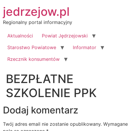
Przejdź
jedrzejow.pl
do
treści
Regionalny portal informacyjny
Aktualności
Powiat Jędrzejowski
Starostwo Powiatowe
Informator
Rzecznik konsumentów
BEZPŁATNE
SZKOLENIE PPK
Dodaj komentarz
Twój adres email nie zostanie opublikowany.
Wymagane