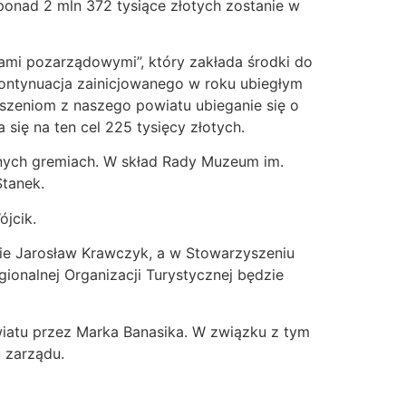
onad 2 mln 372 tysiące złotych zostanie w
jami pozarządowymi”, który zakłada środki do
ontynuacja zainicjowanego w roku ubiegłym
yszeniom z naszego powiatu ubieganie się o
się na ten cel 225 tysięcy złotych.
żnych gremiach. W skład Rady Muzeum im.
tanek.
ójcik.
ie Jarosław Krawczyk, a w Stowarzyszeniu
ionalnej Organizacji Turystycznej będzie
wiatu przez Marka Banasika. W związku z tym
 zarządu.