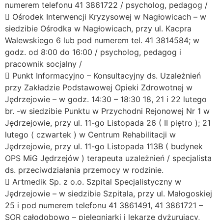
numerem telefonu 41 3861722 / psycholog, pedagog /
 Ośrodek Interwencji Kryzysowej w Nagłowicach – w
siedzibie Ośrodka w Nagłowicach, przy ul. Kacpra
Walewskiego 6 lub pod numerem tel. 41 3814584; w
godz. od 8:00 do 16:00 / psycholog, pedagog i
pracownik socjalny /
 Punkt Informacyjno – Konsultacyjny ds. Uzależnień
przy Zakładzie Podstawowej Opieki Zdrowotnej w
Jędrzejowie – w godz. 14:30 – 18:30 18, 21 i 22 lutego
br. -w siedzibie Punktu w Przychodni Rejonowej Nr 1 w
Jędrzejowie, przy ul. 11-go Listopada 26 ( II piętro ); 21
lutego ( czwartek ) w Centrum Rehabilitacji w
Jędrzejowie, przy ul. 11-go Listopada 113B ( budynek
OPS MiG Jędrzejów ) terapeuta uzależnień / specjalista
ds. przeciwdziałania przemocy w rodzinie.
 Artmedik Sp. z o.o. Szpital Specjalistyczny w
Jędrzejowie – w siedzibie Szpitala, przy ul. Małogoskiej
25 i pod numerem telefonu 41 3861491, 41 3861721 –
SOR całodobowo – pielęgniarki i lekarze dyżurujący,