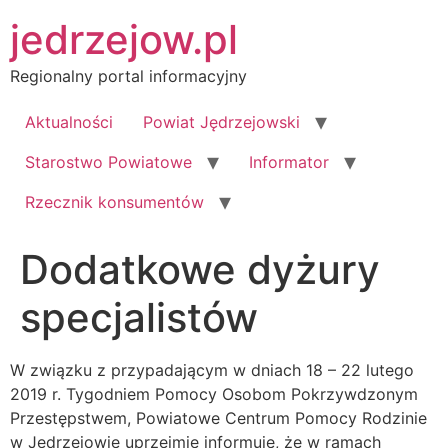
Przejdź
jedrzejow.pl
do
treści
Regionalny portal informacyjny
Aktualności
Powiat Jędrzejowski
Starostwo Powiatowe
Informator
Rzecznik konsumentów
Dodatkowe dyżury
specjalistów
W związku z przypadającym w dniach 18 – 22 lutego
2019 r. Tygodniem Pomocy Osobom Pokrzywdzonym
Przestępstwem, Powiatowe Centrum Pomocy Rodzinie
w Jędrzejowie uprzejmie informuje, że w ramach