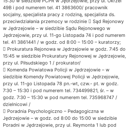
15:30 w siedzibie PCPR w Jędrzejowie, przy ul. Okrzei
49B i pod numerem tel. 41 3863600/ pracownik
socjalny, specjalista pracy z rodziną, specjalista ds.
przeciwdziałania przemocy w rodzinie  Sąd Rejonowy
w Jędrzejowie – w siedzibie Sądu Rejonowego w
Jędrzejowie, przy ul. 11-go Listopada 74 i pod numerem
tel. 41 3861441 / w godz. od 8:00 – 15:00 – kuratorzy;
 Prokuratura Rejonowa w Jędrzejowie w godz. 7:45 do
15:45 w siedzibie Prokuratury Rejonowej w Jędrzejowie,
przy ul. Piłsudskiego 1 / prokurator/
 Komenda Powiatowa Policji w Jędrzejowie – w
siedzibie Komendy Powiatowej Policji w Jędrzejowie,
przy ul. 11-go Listopada 78 pn.-wt, czw.- pt. w godz.
7:30 – 15:30 i pod numerem tel. 734499821, śr. – w
godz. 7:30 – 15:30 w pod numerem tel. 735968747 /
dzielnicowi /
 Poradnia Psychologiczno – Pedagogiczna w
Jędrzejowie – w godz. od 8:00 do 15:00 w siedzibie
Poradni w Jędrzejowie, przy ul. Reymonta 1 lub pod