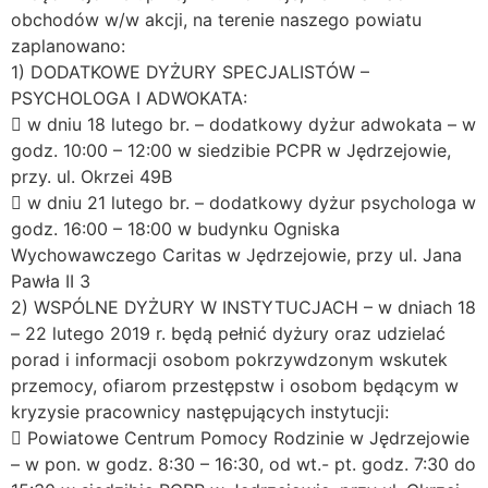
obchodów w/w akcji, na terenie naszego powiatu
zaplanowano:
1) DODATKOWE DYŻURY SPECJALISTÓW –
PSYCHOLOGA I ADWOKATA:
 w dniu 18 lutego br. – dodatkowy dyżur adwokata – w
godz. 10:00 – 12:00 w siedzibie PCPR w Jędrzejowie,
przy. ul. Okrzei 49B
 w dniu 21 lutego br. – dodatkowy dyżur psychologa w
godz. 16:00 – 18:00 w budynku Ogniska
Wychowawczego Caritas w Jędrzejowie, przy ul. Jana
Pawła II 3
2) WSPÓLNE DYŻURY W INSTYTUCJACH – w dniach 18
– 22 lutego 2019 r. będą pełnić dyżury oraz udzielać
porad i informacji osobom pokrzywdzonym wskutek
przemocy, ofiarom przestępstw i osobom będącym w
kryzysie pracownicy następujących instytucji:
 Powiatowe Centrum Pomocy Rodzinie w Jędrzejowie
– w pon. w godz. 8:30 – 16:30, od wt.- pt. godz. 7:30 do