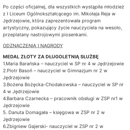
Po części oficjalnej, dla wszystkich wystąpiła młodzież
z I Liceum Ogólnokształcącego im. Mikołaja Reja w
Jędrzejowie, która zaprezentowała program
artystyczny, pokazujący życie nauczyciela na wesoło,
przeplatany nastrojowymi piosenkami.
ODZNACZENIA I NAGRODY
MEDAL ZŁOTY ZA DŁUGOLETNIĄ SŁUŻBĘ
1.Maria Barańska – nauczyciel w SP nr 4 w Jędrzejowie
2.Piotr Basoń – nauczyciel w Gimnazjum nr 2 w
Jędrzejowie
3.Bożena Bożęcka-Chodakowska – nauczyciel w SP nr
4 w Jędrzejowie
4.Barbara Czarnecka – pracownik obsługi w ZSP nr1 w
Jędrzejowie
5. Danuta Domagała – księgowa w ZSP nr 2 w
Jędrzejowie
6.Zbigniew Gajerski- nauczyciel w ZSP nr 2 w