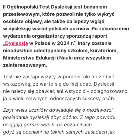
II Ogólnopolski Test Dysleksji jest
badaniem
przesiewowym, które pozwoli nie tylko wykryć
osobiste objawy, ale także da lepszy wgląd
w dysleksję wśród polskich uczniów. Po zakończeniu
wydarzenia organizatorzy sporządzą raport
(otwórz
„
Dysleksja
w Polsce w 2024 r.”, który zostanie
w
nieodpłatnie udostępniony szkołom, kuratoriom,
nowym
Ministerstwu Edukacji i Nauki oraz wszystkim
oknie)
zainteresowanym.
Test nie zastąpi wizyty w poradni, ale może być
wskazówką, że warto się do niej udać. Dysleksji
nie należy się obawiać ani wstydzić – zdiagnozowano
ją u wielu sławnych, odnoszących sukcesy osób.
Zbyt wielu uczniów dowiaduje się o możliwości
posiadania dysleksji zbyt późno. Z tego powodu
osiągają gorsze wyniki na egzaminach,
gdyż są oceniani na takich samych zasadach jak