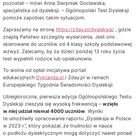
pozostali
– mówi Anna Sierpniak Gocławska,
specjalistka od dysleksji. – Ogólnopolski Test Dysleksji
pomoże zapobiec takim sytuacjom.
(otwórz
Zapraszamy na stronę
https://zday.pl/
dysleksja/
, gdzie
w
znajdą Państwo szczegóły wydarzenia. Jest ono
nowym
skierowane do uczniów od 4 klasy szkoły podstawowej
oknie)
wzwyż. Zalecamy, by za dzieci poniżej 13 roku życia
test wypełnili rodzice lub opiekunowie.
To wolna od opłat inicjatywa portali
(otwórz
edukacyjnych
Dyktanda.pl
i Zday.pl w ramach
w
Europejskiego Tygodnia Świadomości Dysleksji.
nowym
Ubiegłoroczna, pierwsza edycja Ogólnopolskiego Testu
oknie)
Dysleksji cieszyła się wysoką frekwencją –
wzięło
w niej udział niemal 4000 uczniów
. Wyniki
te umożliwiły opracowanie raportu „Dysleksja w Polsce
w 2023 r.”, który pokazał, że trudności w nauce
o podłożu dyslektycznym mogą dotyczyć nawet ponad