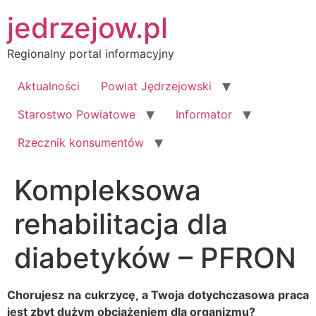
Przejdź
jedrzejow.pl
do
treści
Regionalny portal informacyjny
Aktualności
Powiat Jędrzejowski
Starostwo Powiatowe
Informator
Rzecznik konsumentów
Kompleksowa
rehabilitacja dla
diabetyków – PFRON
Chorujesz na cukrzycę, a Twoja dotychczasowa praca
jest zbyt dużym obciążeniem dla organizmu?