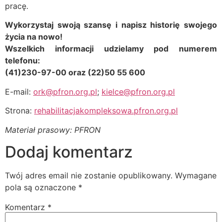
pracę.
Wykorzystaj swoją szansę i napisz historię swojego
życia na nowo!
Wszelkich informacji udzielamy pod numerem
telefonu:
(41)230-97-00 oraz (22)50 55 600
E-mail:
ork@pfron.org.pl
;
kielce@pfron.org.pl
Strona:
rehabilitacjakompleksowa.pfron.org.pl
Materiał prasowy: PFRON
Dodaj komentarz
Twój adres email nie zostanie opublikowany.
Wymagane
pola są oznaczone
*
Komentarz
*