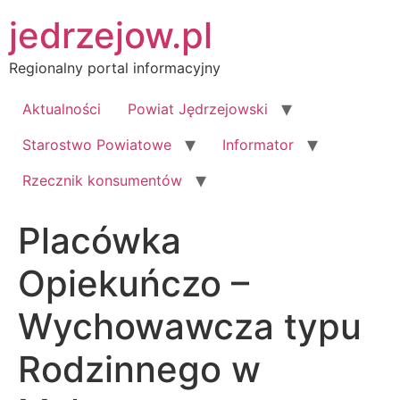
Przejdź
jedrzejow.pl
do
treści
Regionalny portal informacyjny
Aktualności
Powiat Jędrzejowski
Starostwo Powiatowe
Informator
Rzecznik konsumentów
Placówka
Opiekuńczo –
Wychowawcza typu
Rodzinnego w