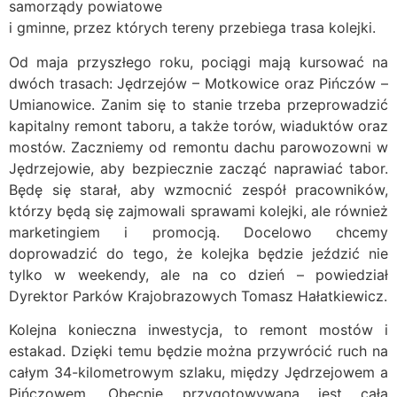
samorządy powiatowe
i gminne, przez których tereny przebiega trasa kolejki.
Od maja przyszłego roku, pociągi mają kursować na
dwóch trasach: Jędrzejów – Motkowice oraz Pińczów –
Umianowice. Zanim się to stanie trzeba przeprowadzić
kapitalny remont taboru, a także torów, wiaduktów oraz
mostów. Zaczniemy od remontu dachu parowozowni w
Jędrzejowie, aby bezpiecznie zacząć naprawiać tabor.
Będę się starał, aby wzmocnić zespół pracowników,
którzy będą się zajmowali sprawami kolejki, ale również
marketingiem i promocją. Docelowo chcemy
doprowadzić do tego, że kolejka będzie jeździć nie
tylko w weekendy, ale na co dzień – powiedział
Dyrektor Parków Krajobrazowych Tomasz Hałatkiewicz.
Kolejna konieczna inwestycja, to remont mostów i
estakad. Dzięki temu będzie można przywrócić ruch na
całym 34-kilometrowym szlaku, między Jędrzejowem a
Pińczowem. Obecnie przygotowywana jest cała