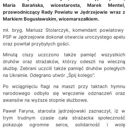
Maria Barańska, wicestarosta, Marek Mentel,
przewodniczący Rady Powiatu w Jędrzejowie wraz z
Markiem Bogusławskim, wicemarszałkiem.
mł. bryg. Mariusz Stolarczyk, komendant powiatowy
PSP w Jędrzejowie dokonał otwarcia uroczystego apelu
oraz powitał przybyłych gości.
Minutą ciszy uczczono także pamięć wszystkich
druhów oraz strażaków, którzy odeszli na wieczną
służbę. Zebrani uczcili także pamięć druhów poległych
na Ukrainie. Odegrano utwór „Śpij kolego”.
Po wciągnięciu flagi na maszt przy taktach hymnu
narodowego odbyło się wręczenie odznaczeń oraz
awansów na wyższe stopnie służbowe.
Paweł Faryna, starosta jędrzejowski zaznaczył, iż w
trym trudnym czasie cała strażacka społeczność
pokazuje ogromne serce, solidarność i wolę