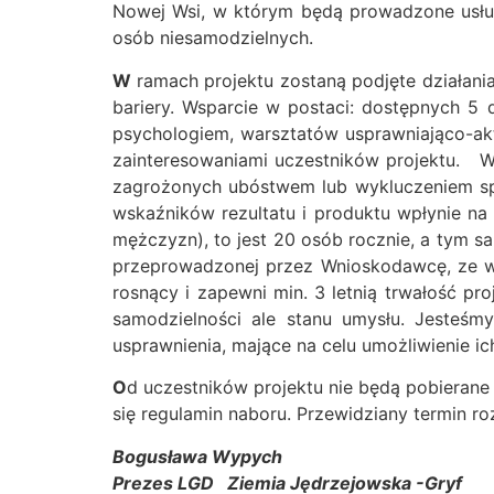
Nowej Wsi, w którym będą prowadzone usług
osób niesamodzielnych.
W
ramach projektu zostaną podjęte działan
bariery. Wsparcie w postaci: dostępnych 5
psychologiem, warsztatów usprawniająco-akty
zainteresowaniami uczestników projektu. W
zagrożonych ubóstwem lub wykluczeniem sp
wskaźników rezultatu i produktu wpłynie na
mężczyzn), to jest 20 osób rocznie, a tym s
przeprowadzonej przez Wnioskodawcę, ze w
rosnący i zapewni min. 3 letnią trwałość p
samodzielności ale stanu umysłu. Jesteśm
usprawnienia, mające na celu umożliwienie ic
O
d uczestników projektu nie będą pobierane
się regulamin naboru. Przewidziany termin roz
Bogusława Wypych
Prezes LGD Ziemia Jędrzejowska -Gryf