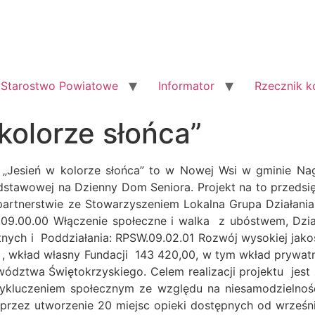
Starostwo Powiatowe
Informator
Rzecznik 
kolorze słońca”
ktu „Jesień w kolorze słońca” to w Nowej Wsi w gminie 
stawowej na Dzienny Dom Seniora. Projekt na to przedsięw
partnerstwie ze Stowarzyszeniem Lokalna Grupa Działania 
.09.00.00 Włączenie społeczne i walka z ubóstwem, Dzia
tnych i Poddziałania: RPSW.09.02.01 Rozwój wysokiej jako
wkład własny Fundacji 143 420,00, w tym wkład prywatny
dztwa Świętokrzyskiego. Celem realizacji projektu jest
 wykluczeniem społecznym ze względu na niesamodzi
oprzez utworzenie 20 miejsc opieki dostępnych od wrześn