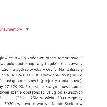
konsumentów
Nagłowice trwają końcowe prace remontowe i
zięcie został napisany i będzie realizowany
„Ziemia Jędrzejowska – Gryf”. Na realizację
łania RPSW.09.02.00 Ułatwienie dostępu do
ści usług społecznych (projekty konkursowe),
 67 820,00. Projekt , o którym mowa został
 zwiększenie dostępności usług opiekuńczych
elność (35K i 25M w wieku 60+) z gminy
ia 2020r. w nowo otwartym Klubie Seniora w