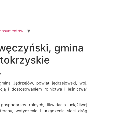
konsumentów
awęczyński, gmina
ętokrzyskie
e
gmina Jędrzejów, powiat jędrzejowski, woj.
ją i dostosowaniem rolnictwa i leśnictwa”
gospodarstw rolnych, likwidacja uciążliwej
erenu, wytyczenie i urządzenie sieci dróg