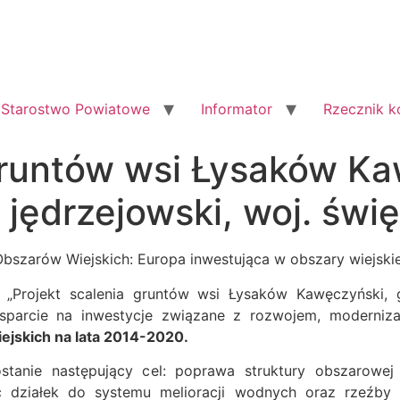
Starostwo Powiatowe
Informator
Rzecznik 
 gruntów wsi Łysaków K
 jędrzejowski, woj. świ
Obszarów Wiejskich: Europa inwestująca w obszary wiejski
. „Projekt scalenia gruntów wsi Łysaków Kawęczyński, 
Wsparcie na inwestycje związane z rozwojem, modernizac
skich na lata 2014-2020.
ostanie następujący cel: poprawa struktury obszarowej 
 działek do systemu melioracji wodnych oraz rzeźby t