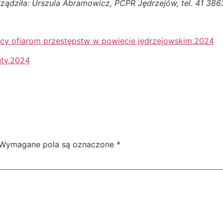
ządziła: Urszula Abramowicz, PCPR Jędrzejów, tel. 41 38
ocy ofiarom przestępstw w powiecie jędrzejowskim.2024
uty.2024
Wymagane pola są oznaczone
*