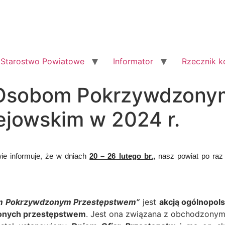
Starostwo Powiatowe
Informator
Rzecznik 
Osobom Pokrzywdzony
ejowskim w 2024 r.
e informuje, że w dniach
20 – 26 lutego br.,
nasz powiat po raz
m Pokrzywdzonym Przestępstwem”
jest
akcją ogólnopols
zonych przestępstwem
. Jest ona związana z obchodzony