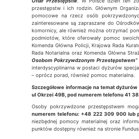
Ofiar Przestępstw
. W Polsce dzień ten z
przestępstw i ich rodzin. Głównym Organiza
pomocowe na rzecz osób pokrzywdzonych
zainteresowane są zapraszane do Ośrodków
komornicy, ale również można otrzymać pom
podmiotów, które oferowały pomoc swoich s
Komenda Główna Policji, Krajowa Rada Kur
Rada Notarialna oraz Komenda Główna Straży
Osobom Pokrzywdzonym Przestępstwem
interdyscyplinarna w postaci dyżurów spec
– oprócz porad, również pomoc materialna.
Szczegółowe informacje na temat dyżurów 
ul Okrzei 49B, pod numerem telefonu 41 38
Osoby pokrzywdzone przestępstwem mogą
numerem telefonu: +48 222 309 900 lub 
niezbędnej pomocy materialnej oraz infor
punktów dostępny również na stronie Fundus