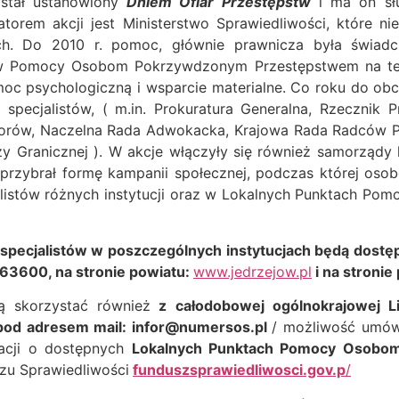
ostał ustanowiony
Dniem Ofiar Przestępstw
i ma on słu
torem akcji jest Ministerstwo Sprawiedliwości, które ni
. Do 2010 r. pomoc, głównie prawnicza była świadcz
 Pomocy Osobom Pokrzywdzonym Przestępstwem na teren
oc psychologiczną i wsparcie materialne. Co roku do o
pecjalistów, ( m.in. Prokuratura Generalna, Rzecznik 
atorów, Naczelna Rada Adwokacka, Krajowa Rada Radców P
 Granicznej ). W akcje włączyły się również samorządy 
”
przybrał formę kampanii społecznej, podczas której o
jalistów różnych instytucji oraz w Lokalnych Punktach
specjalistów w poszczególnych instytucjach będą dostęp
63600, na stronie powiatu:
www.jedrzejow.pl
i na stronie
 skorzystać również
z całodobowej ogólnokrajowej 
pod adresem mail: infor@numersos.pl
/ możliwość umów
macji o dostępnych
Lokalnych Punktach Pomocy Osobo
zu Sprawiedliwości
funduszsprawiedliwosci.gov.p
/