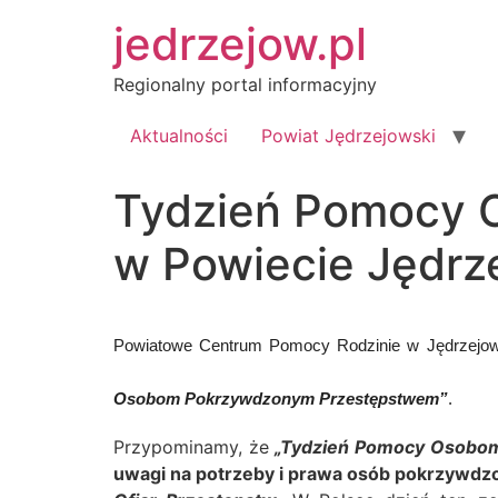
Przejdź
jedrzejow.pl
do
treści
Regionalny portal informacyjny
Aktualności
Powiat Jędrzejowski
Tydzień Pomocy 
w Powiecie Jędrz
Powiatowe Centrum Pomocy Rodzinie w Jędrzejowi
Osobom Pokrzywdzonym Przestępstwem”
.
Przypominamy, że
„Tydzień Pomocy Osobo
uwagi na potrzeby i prawa osób pokrzywd