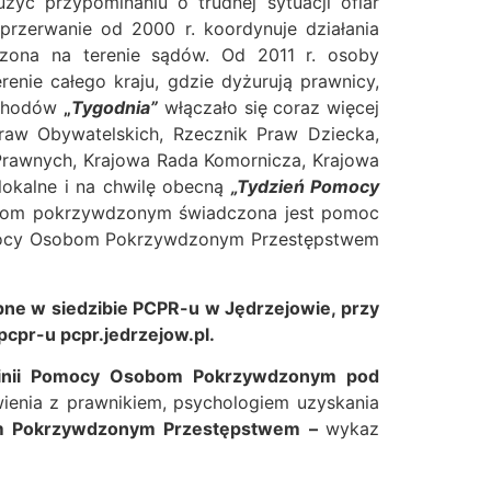
żyć przypominaniu o trudnej sytuacji ofiar
eprzerwanie od 2000 r. koordynuje działania
ona na terenie sądów. Od 2011 r. osoby
ie całego kraju, gdzie dyżurują prawnicy,
bchodów
„
Tygodnia”
włączało się coraz więcej
Praw Obywatelskich, Rzecznik Praw Dziecka,
rawnych, Krajowa Rada Komornicza, Krajowa
lokalne i na chwilę obecną
„Tydzień Pomocy
sobom pokrzywdzonym świadczona jest pomoc
 Pomocy Osobom Pokrzywdzonym Przestępstwem
ne w siedzibie PCPR-u w Jędrzejowie, przy
 pcpr-u pcpr.jedrzejow.pl.
Linii Pomocy Osobom Pokrzywdzonym pod
ienia z prawnikiem, psychologiem uzyskania
m Pokrzywdzonym Przestępstwem –
wykaz