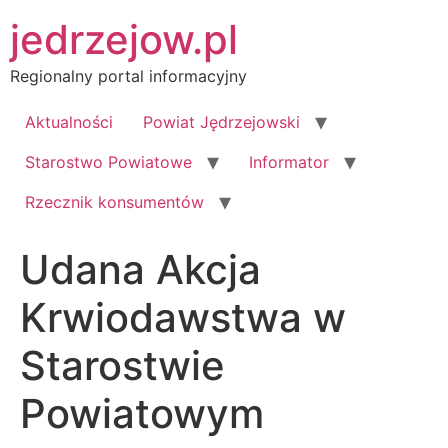
Przejdź
jedrzejow.pl
do
treści
Regionalny portal informacyjny
Aktualności
Powiat Jędrzejowski
Starostwo Powiatowe
Informator
Rzecznik konsumentów
Udana Akcja
Krwiodawstwa w
Starostwie
Powiatowym