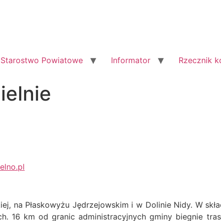
Starostwo Powiatowe
Informator
Rzecznik 
ielnie
elno.pl
iej, na Płaskowyżu Jędrzejowskim i w Dolinie Nidy. W skł
ch. 16 km od granic administracyjnych gminy biegnie tra