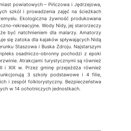
ć miast powiatowych – Pińczowa i Jędrzejowa,
ych szkól i prowadzenia zajęć na ścieżkach
rzemysłu. Ekologiczna żywność produkowana
czno-rekreacyjne. Wody Nidy, jej starorzeczy
może być natchnieniem dla malarzy. Amatorzy
uje się zatoka dla kajaków spływających Nidą
ierunku Staszowa i Buska Zdroju. Najstarszym
mpleks osadniczo-obronny pochodzi z epoki
rzwinie. Atrakcjami turystycznymi są również
I i XIX w. Przez gminę przejeżdża również
nkcjonują 3 szkoły podstawowe i 4 filie,
ich i zespół folklorystyczny. Bezpieczeństwa
nych w 14 ochotniczych jednostkach.