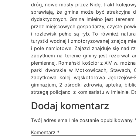
dróg, nowe mosty przez Nidę, trakt kolejowy
sprawiają, że gmina może być atrakcyjna d
dydaktycznych. Gmina Imielno jest terene
przez miejscowych gospodarzy, czyste powiet
i rozlewisk pełne są ryb. To również natur
turystki wodnej i zmotoryzowanej znajdą mie
i pole namiotowe. Zajazd znajduje się nad r
zabytkiem na terenie gminy jest rezerwat
plemiennej. Romański kościół z XIV w. można
parki dworskie w Motkowicach, Stawach, G
zabytkowa kolej wąskotorowa Jędrzejów-B
gimnazjum, 2 ośrodki zdrowia, apteka, bibli
strzegą policjanci z komisariatu w Imielnie
Dodaj komentarz
Twój adres email nie zostanie opublikowany.
Komentarz
*