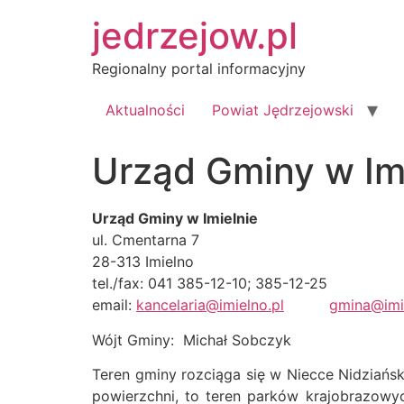
Przejdź
jedrzejow.pl
do
treści
Regionalny portal informacyjny
Aktualności
Powiat Jędrzejowski
Urząd Gminy w Im
Urząd Gminy w Imielnie
ul. Cmentarna 7
28-313 Imielno
tel./fax: 041 385-12-10; 385-12-25
email:
kancelaria@imielno.pl
gmina@imi
Wójt Gminy: Michał Sobczyk
Teren gminy rozciąga się w Niecce Nidziańsk
powierzchni, to teren parków krajobrazowy