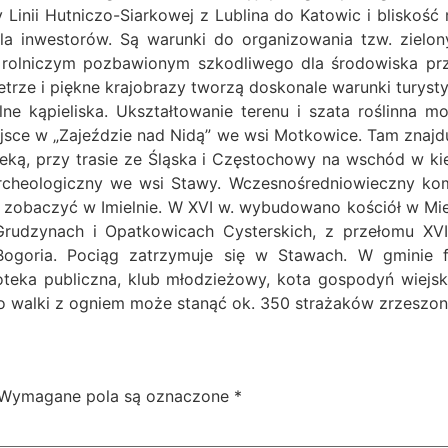
 Linii Hutniczo-Siarkowej z Lublina do Katowic i bliskoś
la inwestorów. Są warunki do organizowania tzw. zielon
m rolniczym pozbawionym szkodliwego dla środowiska p
rze i piękne krajobrazy tworzą doskonale warunki turysty
alne kąpieliska. Ukształtowanie terenu i szata roślinna 
jsce w „Zajeździe nad Nidą” we wsi Motkowice. Tam znajd
zeką, przy trasie ze Śląska i Częstochowy na wschód w k
 archeologiczny we wsi Stawy. Wczesnośredniowieczny ko
 zobaczyć w Imielnie. W XVI w. wybudowano kościół w Mie
rudzynach i Opatkowicach Cysterskich, z przełomu XVII
ogoria. Pociąg zatrzymuje się w Stawach. W gminie fu
oteka publiczna, klub młodzieżowy, kota gospodyń wiejsk
. Do walki z ogniem może stanąć ok. 350 strażaków zrzeszo
Wymagane pola są oznaczone
*