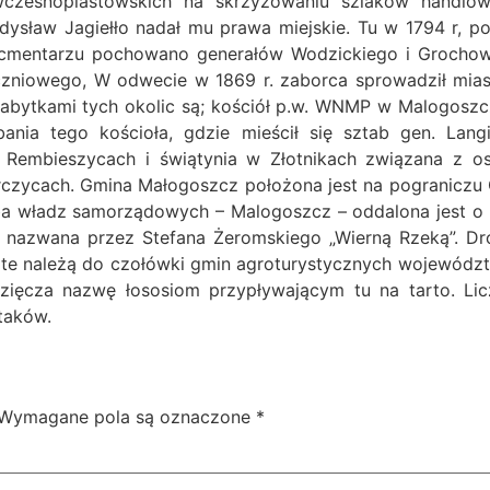
czesnopiastowskich na skrzyżowaniu szlaków handlow
dysław Jagiełło nadał mu prawa miejskie. Tu w 1794 r, p
cmentarzu pochowano generałów Wodzickiego i Grochow
zniowego, W odwecie w 1869 r. zaborca sprowadził miast
zabytkami tych okolic są; kościół p.w. WNMP w Malogoszcz
bania tego kościoła, gdzie mieścił się sztab gen. Lan
 Rembieszycach i świątynia w Złotnikach związana z oso
Żarczycach. Gmina Małogoszcz położona jest na pograniczu
iba władz samorządowych – Malogoszcz – oddalona jest o 
a nazwana przez Stefana Żeromskiego „Wierną Rzeką”. Dr
 te należą do czołówki gmin agroturystycznych województw
dzięcza nazwę łososiom przypływającym tu na tarto. Lic
taków.
Wymagane pola są oznaczone
*