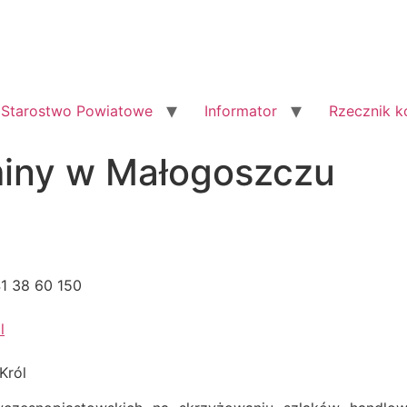
Starostwo Powiatowe
Informator
Rzecznik 
miny w Małogoszczu
41 38 60 150
l
Król