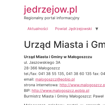
Przejdź
jedrzejow.pl
do
treści
Regionalny portal informacyjny
Aktualności
Powiat Jędrzejowski
Urząd Miasta i G
Urząd Miasta i Gminy w Małogoszczu
ul. Jaszowskiego 3A
28-366 Małogoszcz
tel./fax: 041 38 55 135, 041 38 60 135 fax: 0
email:
malogoszcz@eobip.pl
strona internetowa:
http://www.malogoszcz.p
BIP:
http://www.malogoszcz.eobip.pl
Burmistrz Miasta i Gminy Małogoszcz: Paweł 