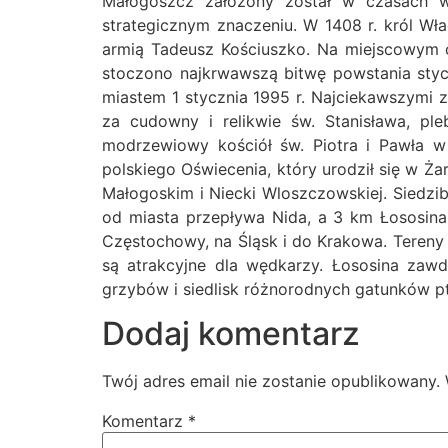
Małogoszcz założony został w czasach w
strategicznym znaczeniu. W 1408 r. król Wła
armią Tadeusz Kościuszko. Na miejscowym 
stoczono najkrwawszą bitwę powstania styc
miastem 1 stycznia 1995 r. Najciekawszymi 
za cudowny i relikwie św. Stanisława, ple
modrzewiowy kościół św. Piotra i Pawła w
polskiego Oświecenia, który urodził się w 
Małogoskim i Niecki Wloszczowskiej. Siedz
od miasta przepływa Nida, a 3 km Łososin
Częstochowy, na Śląsk i do Krakowa. Tereny
są atrakcyjne dla wędkarzy. Łososina zaw
grzybów i siedlisk różnorodnych gatunków p
Dodaj komentarz
Twój adres email nie zostanie opublikowany.
Komentarz
*