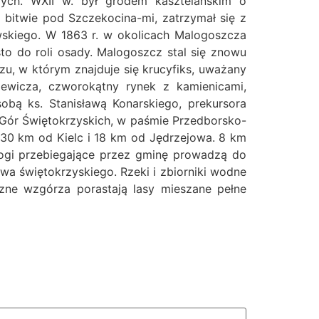
ych. WXII w. był grodem kasztelańskim o
o bitwie pod Szczekocina-mi, zatrzymał się z
skiego. W 1863 r. w okolicach Malogoszcza
o do roli osady. Malogoszcz stal się znowu
u, w którym znajduje się krucyfiks, uważany
giewicza, czworokątny rynek z kamienicami,
bą ks. Stanisławą Konarskiego, prekursora
 Gór Świętokrzyskich, w paśmie Przedborsko-
30 km od Kielc i 18 km od Jędrzejowa. 8 km
ogi przebiegające przez gminę prowadzą do
a świętokrzyskiego. Rzeki i zbiorniki wodne
zne wzgórza porastają lasy mieszane pełne