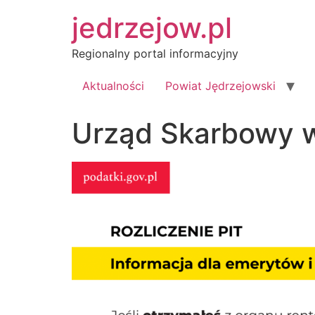
Przejdź
jedrzejow.pl
do
treści
Regionalny portal informacyjny
Aktualności
Powiat Jędrzejowski
Urząd Skarbowy w