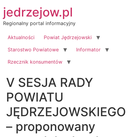
Przejdź
jedrzejow.pl
do
treści
Regionalny portal informacyjny
Aktualności
Powiat Jędrzejowski
Starostwo Powiatowe
Informator
Rzecznik konsumentów
V SESJA RADY
POWIATU
JĘDRZEJOWSKIEGO
– proponowany