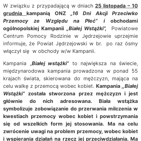
W związku z przypadającą w dniach
25 listopada – 10
grudnia
kampanią ONZ
„16 Dni Akcji Przeciwko
Przemocy ze Względu na Płeć” i
obchodami
ogólnopolskiej Kampanii
„Białej Wstążki”,
Powiatowe
Centrum Pomocy Rodzinie w Jędrzejowie uprzejmie
informuje, że Powiat Jędrzejowski w br. po raz ósmy
włączył się w obchody w/w Kampanii.
Kampania „
Białej wstążki”
to największa na świecie,
międzynarodowa kampania prowadzona w ponad 55
krajach świata, skierowana do mężczyzn, mająca na
celu walkę z przemocą wobec kobiet.
Kampania ,
,Białej
Wstążki”
została stworzona przez mężczyzn i jest
głównie do nich adresowana. Biała wstążka
symbolizuje zobowiązanie do przerwania milczenia w
kwestiach przemocy wobec kobiet i powstrzymania
się od wszelkich form jej stosowania.
Ma na celu
zwrócenie uwagi na problem przemocy,
wobec kobiet
i wspierania działań na rzecz jej przeciwdziałania. Ma