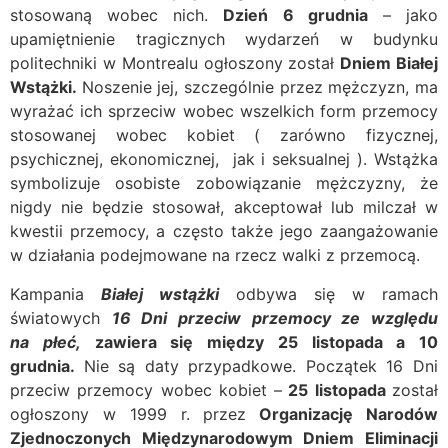
stosowaną wobec nich.
Dzień 6 grudnia
– jako
upamiętnienie tragicznych wydarzeń w budynku
politechniki w Montrealu ogłoszony został
Dniem Białej
Wstążki.
Noszenie jej, szczególnie przez mężczyzn, ma
wyrażać ich sprzeciw wobec wszelkich form przemocy
stosowanej wobec kobiet ( zarówno fizycznej,
psychicznej, ekonomicznej, jak i seksualnej ). Wstążka
symbolizuje osobiste zobowiązanie mężczyzny, że
nigdy nie będzie stosował, akceptował lub milczał w
kwestii przemocy, a często także jego zaangażowanie
w działania podejmowane na rzecz walki z przemocą.
Kampania
Białej wstążki
odbywa się w ramach
światowych
16 Dni przeciw przemocy ze względu
na płeć,
zawiera się między 25 listopada a 10
grudnia.
Nie są daty przypadkowe. Początek 16 Dni
przeciw przemocy wobec kobiet –
25 listopada
został
ogłoszony w 1999 r. przez
Organizację Narodów
Zjednoczonych Międzynarodowym Dniem Eliminacji