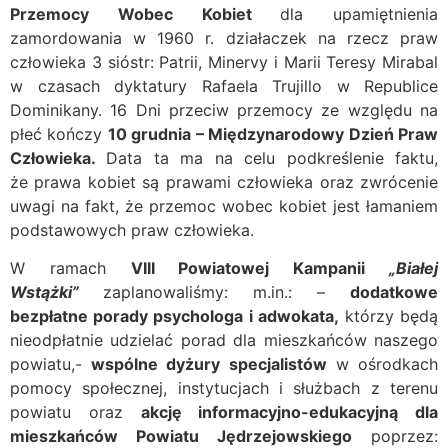
Przemocy Wobec Kobiet
dla upamiętnienia
zamordowania w 1960 r. działaczek na rzecz praw
człowieka 3 sióstr: Patrii, Minervy i Marii Teresy Mirabal
w czasach dyktatury Rafaela Trujillo w Republice
Dominikany. 16 Dni przeciw przemocy ze względu na
płeć kończy
10 grudnia – Międzynarodowy Dzień Praw
Człowieka.
Data ta ma na celu podkreślenie faktu,
że prawa kobiet są prawami człowieka oraz zwrócenie
uwagi na fakt, że przemoc wobec kobiet jest łamaniem
podstawowych praw człowieka.
W ramach
V
II
I Powiatowej Kampanii
„Białej
Wstążki”
zaplanowaliśmy: m.in.: –
dodatkowe
bezpłatne porady psychologa i adwokata
,
którzy będą
nieodpłatnie udzielać porad dla mieszkańców naszego
powiatu,-
wspólne dyżury specjalistów
w ośrodkach
pomocy społecznej, instytucjach i służbach z terenu
powiatu oraz
akcję informacyjno-edukacyjną dla
mieszkańców Powiatu Jędrzejowskiego
poprzez: