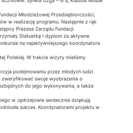
 uczniowie: Sylwia Ozga – III a, Klaudia Musiał
ndacji Młodzieżowej Przedsiębiorczości,
ów w realizację programu. Następnie z rąk
astępcy Prezesa Zarządu Fundacji
trzymały Statuetkę i dyplom za aktywne
konkursie na najaktywniejszego koordynatora
ej Polskiej. W trakcie wizyty mieliśmy
przyja podejmowaniu przez młodych ludzi
gą zweryfikować swoje wyobrażenia o
iezbędnych do jego wykonywania, a także
kiego w Jędrzejowie serdecznie dziękują
dniosła sukces. Koordynatorami projektu w