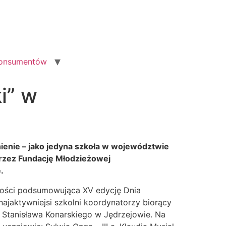
konsumentów
i” w
ienie – jako jedyna szkoła w województwie
przez Fundację Młodzieżowej
.
zości podsumowująca XV edycję Dnia
 najaktywniejsi szkolni koordynatorzy biorący
 Stanisława Konarskiego w Jędrzejowie. Na