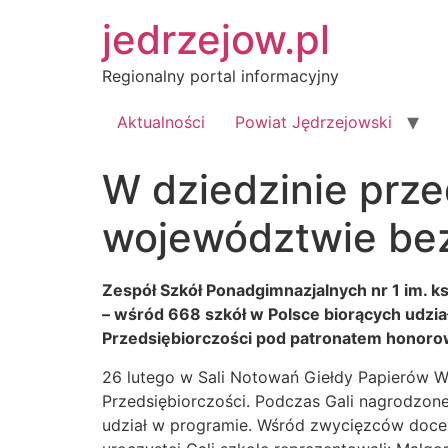
Przejdź
jedrzejow.pl
do
treści
Regionalny portal informacyjny
Aktualności
Powiat Jędrzejowski
W dziedzinie prze
województwie be
Zespół Szkół Ponadgimnazjalnych nr 1 im. k
– wśród 668 szkół w Polsce biorących udzia
Przedsiębiorczości pod patronatem honorow
26 lutego w Sali Notowań Giełdy Papierów 
Przedsiębiorczości. Podczas Gali nagrodzone z
udział w programie. Wśród zwycięzców docen