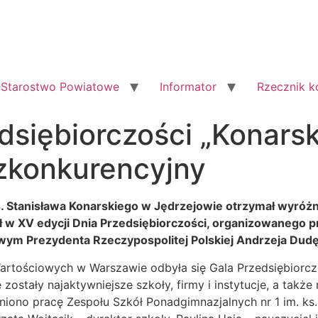
Starostwo Powiatowe
Informator
Rzecznik 
dsiębiorczości „Konarsk
zkonkurencyjny
s. Stanisława Konarskiego w Jędrzejowie otrzymał wyróżn
ł w XV edycji Dnia Przedsiębiorczości, organizowanego 
ym Prezydenta Rzeczypospolitej Polskiej Andrzeja Dudę
Wartościowych w Warszawie odbyła się Gala Przedsiębiorc
ostały najaktywniejsze szkoły, firmy i instytucje, a także
iono pracę Zespołu Szkół Ponadgimnazjalnych nr 1 im. ks.