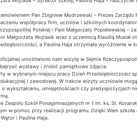
ata Wojtasik – dyrektor szkoły, Paulina Haja – nauczyciel i
zemówieniem Pan Zbigniew Modrzewski – Prezes Zarządu Fu
czeniu współpracy firm, uczniów i szkolnych koordynator
zypospolitej Polskiej i Pani Małgorzaty Popielewskiej – z
or Małgorzata Wojtasik wraz z uczennicą Klaudią Musiał o
edsiębiorczości, a Paulina Haja otrzymała wyróżnienie w 
eoficjalnej umożliwiono nam wizytę w Sejmie Rzeczypospolit
bejrzeć wystawy i zrobić pamiątkowe zdjęcia.
yty w wybranym miejscu pracy Dzień Przedsiębiorczości s
i edukacyjnej i zawodowej. W trakcie wizyty uczniowie mo
o wykształceniu, umiejętnościach czy predyspozycjach n
rmą.
e Zespołu Szkół Ponagimnazjalnych nr 1 im. ks. St. Konars
m w pomoc przy realizacji programu. Dzięki Wam szkoła o
Wątor i Paulina Haja.