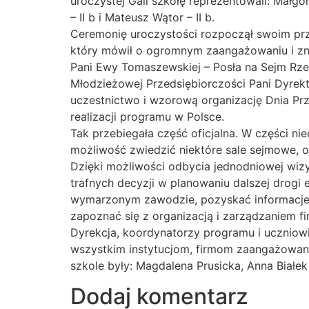
uroczystej Gali szkołę reprezentowali: Małgorz
– II b i Mateusz Wątor – II b.
Ceremonię uroczystości rozpoczął swoim pr
który mówił o ogromnym zaangażowaniu i zna
Pani Ewy Tomaszewskiej – Posła na Sejm Rzec
Młodzieżowej Przedsiębiorczości Pani Dyrekt
uczestnictwo i wzorową organizację Dnia Prz
realizacji programu w Polsce.
Tak przebiegała część oficjalna. W części ni
możliwość zwiedzić niektóre sale sejmowe, o
Dzięki możliwości odbycia jednodniowej wiz
trafnych decyzji w planowaniu dalszej drog
wymarzonym zawodzie, pozyskać informacje 
zapoznać się z organizacją i zarządzaniem fi
Dyrekcja, koordynatorzy programu i uczniowi
wszystkim instytucjom, firmom zaangażowany
szkole były: Magdalena Prusicka, Anna Białek 
Dodaj komentarz