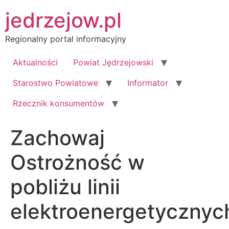
Przejdź
jedrzejow.pl
do
treści
Regionalny portal informacyjny
Aktualności
Powiat Jędrzejowski
Starostwo Powiatowe
Informator
Rzecznik konsumentów
Zachowaj
Ostrożność w
pobliżu linii
elektroenergetycznyc